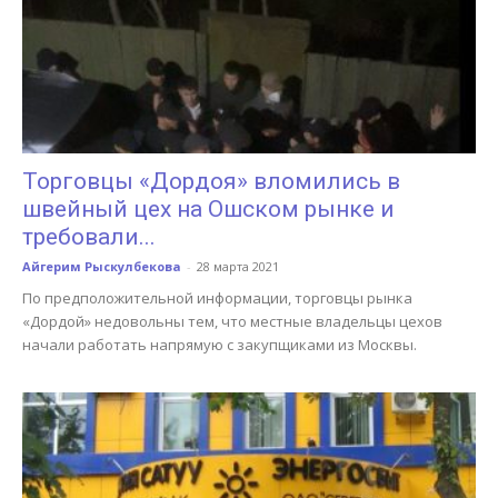
Торговцы «Дордоя» вломились в
швейный цех на Ошском рынке и
требовали...
Айгерим Рыскулбекова
-
28 марта 2021
По предположительной информации, торговцы рынка
«Дордой» недовольны тем, что местные владельцы цехов
начали работать напрямую с закупщиками из Москвы.