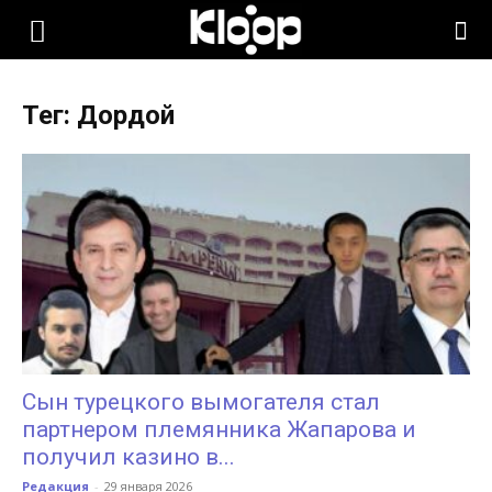
KLOOP.KG
Тег: Дордой
—
Новости
Кыргызстана
Сын турецкого вымогателя стал
партнером племянника Жапарова и
получил казино в...
Редакция
-
29 января 2026