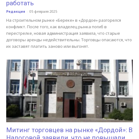
работать
Редакция
-
05 февраля 2025
На строительном рынке «Береке» в «Дордое» разгорелся
конфликт. После того, как владелец рынка погиб в
перестрелке, новая администрация заявила, что старые
договоры аренды недействительны. Торговцы опасаются, что
их заставят платить заново или выгонят.
Митинг торговцев на рынке «Дордой»: В
Налоговой заявили, что не повышали...