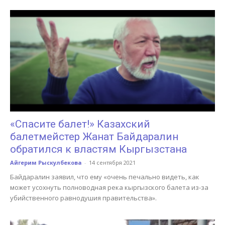
«Спасите балет!» Казахский
балетмейстер Жанат Байдаралин
обратился к властям Кыргызстана
Айгерим Рыскулбекова
-
14 сентября 2021
Байдаралин заявил, что ему «очень печально видеть, как
может усохнуть полноводная река кыргызского балета из-за
убийственного равнодушия правительства».