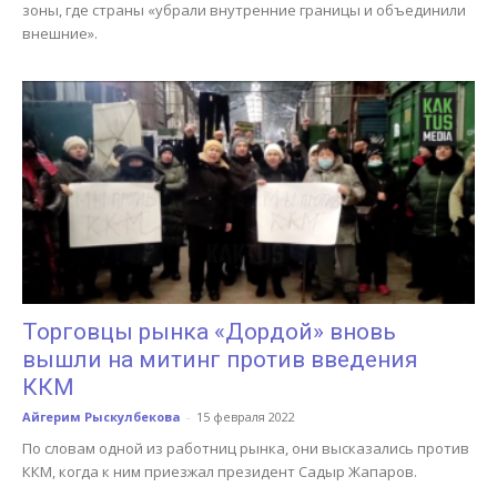
зоны, где страны «убрали внутренние границы и объединили
внешние».
Торговцы рынка «Дордой» вновь
вышли на митинг против введения
ККМ
Айгерим Рыскулбекова
-
15 февраля 2022
По словам одной из работниц рынка, они высказались против
ККМ, когда к ним приезжал президент Садыр Жапаров.