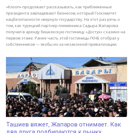
«Клооп» продолжает рассказывать, как приближенные
президента завладевают бизнесом, который Госкомитет
нацбезопасности «вернул» государству. На этот раз речь о
том, как турецкий партнер племянника Садыра Жапарова
получил в аренду бишкекскую гостиницу «Достук» с казино на
первом этаже. Ранее часть этой гостиницы ГКНБ отобрал у
собственников — якобы из-за незаконной приватизации.
Ташиев вяжет, Жапаров отнимает. Как
два друга подбираются к рынку