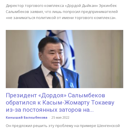
Директор торгового комплекса «Дордой Дыйкан» Эркинбек
Салымбеков заявил, что лишь попросил предпринимателей
«не заниматься политикой от имени торгового комплекса».
Президент «Дордоя» Салымбеков
обратился к Касым-Жомарту Токаеву
из-за постоянных заторов на...
Канышай Балкыбекова
-
25 мая 2022
Он предложил решить эту проблему на примере Шенгенской