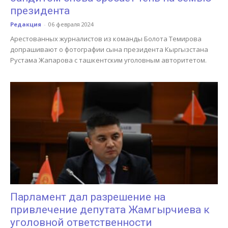
президента
Редакция
-
06 февраля 2024
Арестованных журналистов из команды Болота Темирова
допрашивают о фотографии сына президента Кыргызстана
Рустама Жапарова с ташкентским уголовным авторитетом.
Парламент дал разрешение на
привлечение депутата Жамгырчиева к
уголовной ответственности