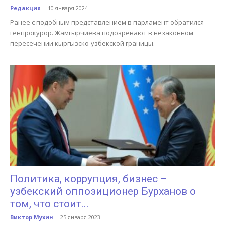
Редакция
-
10 января 2024
Ранее с подобным представлением в парламент обратился
генпрокурор. Жамгырчиева подозревают в незаконном
пересечении кыргызско-узбекской границы.
Политика, коррупция, бизнес –
узбекский оппозиционер Бурханов о
том, что стоит...
Виктор Мухин
-
25 января 2023