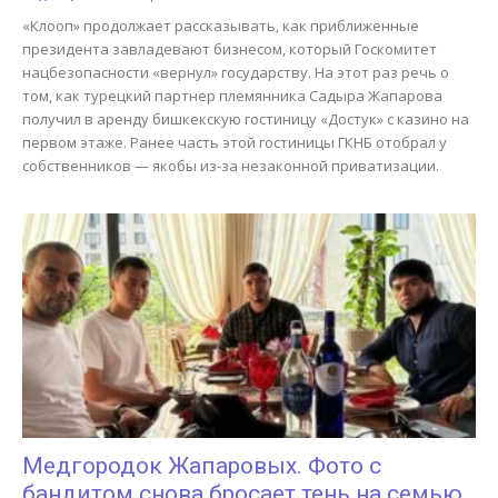
«Клооп» продолжает рассказывать, как приближенные
президента завладевают бизнесом, который Госкомитет
нацбезопасности «вернул» государству. На этот раз речь о
том, как турецкий партнер племянника Садыра Жапарова
получил в аренду бишкекскую гостиницу «Достук» с казино на
первом этаже. Ранее часть этой гостиницы ГКНБ отобрал у
собственников — якобы из-за незаконной приватизации.
Медгородок Жапаровых. Фото с
бандитом снова бросает тень на семью