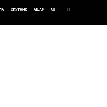
ЛА
СПУТНИК
АШАР
RU