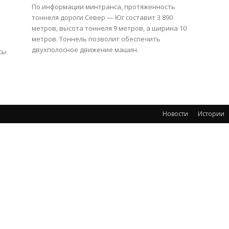
По информации минтранса, протяженность
тоннеля дороги Север — Юг составит 3 890
метров, высота тоннеля 9 метров, а ширина 10
метров. Тоннель позволит обеспечить
двухполосное движение машин.
сы
Новости
Истории