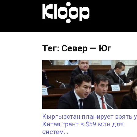
KLOOP.KG
—
Тег: Север — Юг
Новости
Кыргызстана
Кыргызстан планирует взять у
Китая грант в $59 млн для
систем...