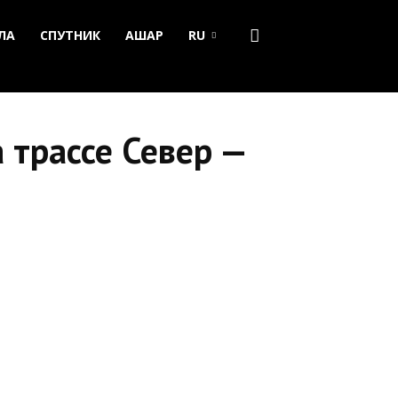
ЛА
СПУТНИК
АШАР
RU
 трассе Север —