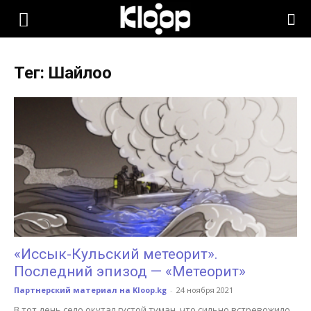
KLOOP.KG
Тег: Шайлоо
—
Новости
Кыргызстана
«Иссык-Кульский метеорит».
Последний эпизод — «Метеорит»
Партнерский материал на Kloop.kg
-
24 ноября 2021
В тот день село окутал густой туман, что сильно встревожило