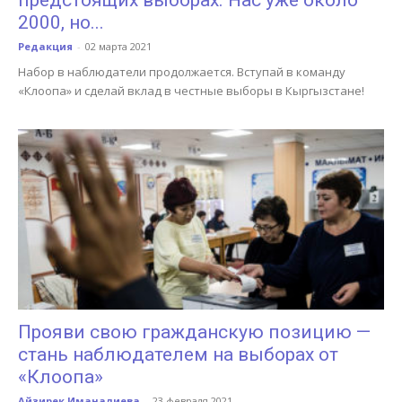
2000, но...
Редакция
-
02 марта 2021
Набор в наблюдатели продолжается. Вступай в команду
«Клоопа» и сделай вклад в честные выборы в Кыргызстане!
Прояви свою гражданскую позицию —
стань наблюдателем на выборах от
«Клоопа»
Айзирек Иманалиева
-
23 февраля 2021