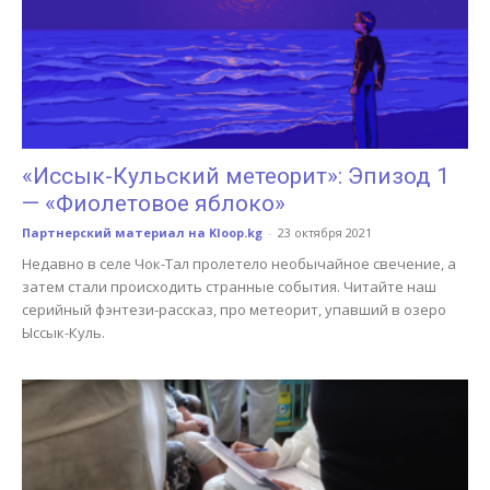
«Иссык-Кульский метеорит»: Эпизод 1
— «Фиолетовое яблоко»
Партнерский материал на Kloop.kg
-
23 октября 2021
Недавно в селе Чок-Тал пролетело необычайное свечение, а
затем стали происходить странные события. Читайте наш
серийный фэнтези-рассказ, про метеорит, упавший в озеро
Ыссык-Куль.