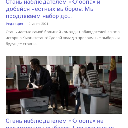
Стань наблюдателем «Клоопа» и
добейся честных выборов. Мы
продлеваем набор до...
Редакция
-
10 марта 2021
Стань частью самой большой команды наблюдателей за всю
историю Кыргызстана! Сделай вклад в прозрачные выборы и
будущее страны.
Стань наблюдателем «Клоопа» на
предстоящих выборах. Нас уже около