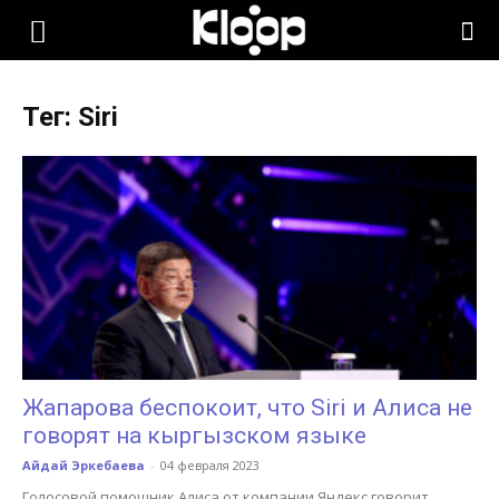
KLOOP.KG
Тег: Siri
—
Новости
Кыргызстана
Жапарова беспокоит, что Siri и Алиса не
говорят на кыргызском языке
Айдай Эркебаева
-
04 февраля 2023
Голосовой помощник Алиса от компании Яндекс говорит