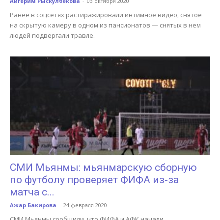
Айгерим Рыскулбекова
-
03 октября 2020
Ранее в соцсетях растиражировали интимное видео, снятое
на скрытую камеру в одном из пансионатов — снятых в нем
людей подвергали травле.
СМИ Мьянмы: мьянмарскую сборную
по футболу проверяет ФИФА из-за
матча с...
Ажар Бакирова
-
24 февраля 2020
СМИ Мьянмы сообщили, что ФИФА и АФК начали