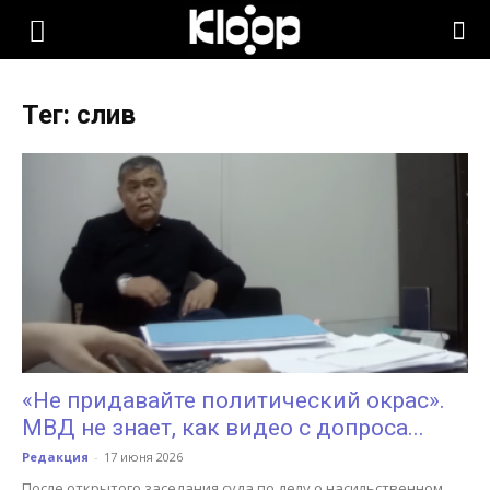
KLOOP.KG
Тег: слив
—
Новости
Кыргызстана
«Не придавайте политический окрас».
МВД не знает, как видео с допроса...
Редакция
-
17 июня 2026
После открытого заседания суда по делу о насильственном