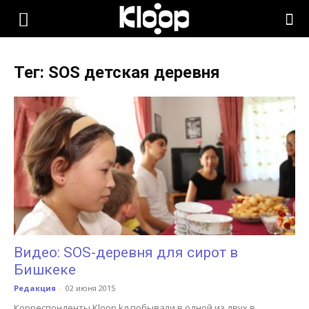
KLOOP.KG
Тег: SOS детская деревня
—
Новости
Кыргызстана
Видео: SOS-деревня для сирот в
Бишкеке
Редакция
-
02 июня 2015
Корреспонденты Kloop.kg побывали в одной из двух в