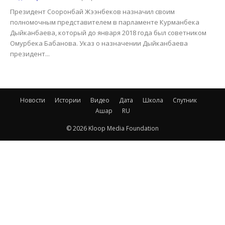
Президент Сооронбай Жээнбеков назначил своим
полномочным представителем в парламенте Курманбека
Дыйканбаева, который до января 2018 года был советником
Омурбека Бабанова. Указ о назначении Дыйканбаева
президент...
Новости
Истории
Видео
Дата
Школа
Спутник
Ашар
RU
© 2026 Kloop Media Foundation