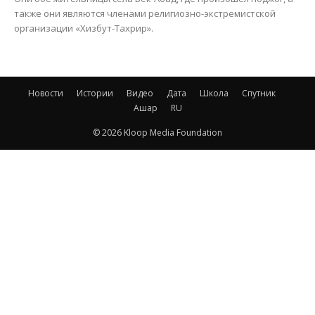
также они являются членами религиозно-экстремистской
организации «Хизбут-Тахрир».
Новости
Истории
Видео
Дата
Школа
Спутник
Ашар
RU
© 2026 Kloop Media Foundation