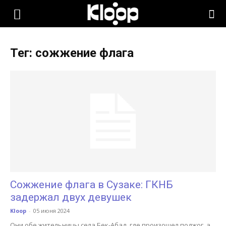
KLOOP.KG
Тег: сожжение флага
—
Новости
Кыргызстана
Сожжение флага в Сузаке: ГКНБ
задержал двух девушек
Kloop
-
05 июня 2024
Они обе жительницы села Бек-Абад, где произошел поджог, а