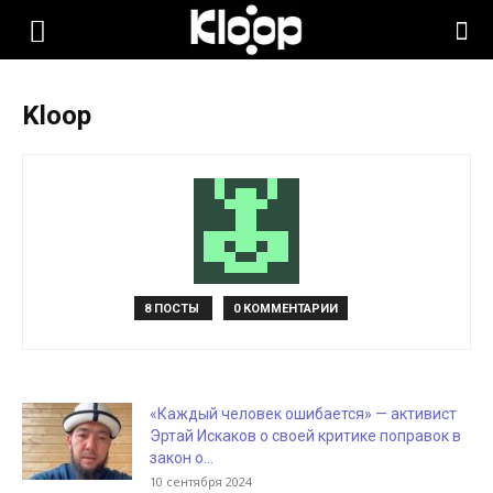
KLOOP.KG
Kloop
—
Новости
Кыргызстана
8 ПОСТЫ
0 КОММЕНТАРИИ
«Каждый человек ошибается» — активист
Эртай Искаков о своей критике поправок в
закон о...
10 сентября 2024