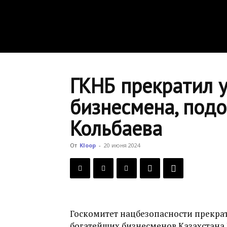
ГКНБ прекратил у
бизнесмена, под
Кольбаева
От
Kloop
-
20 июня 2024
Госкомитет нацбезопасности прекрат
богатейших бизнесменов Казахстана