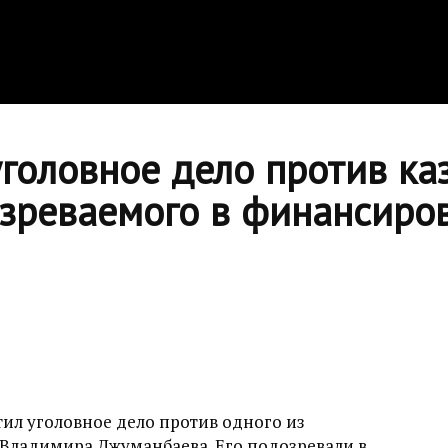
головное дело против ка
озреваемого в финансиро
ил уголовное дело против одного из
 Владимира Джуманбаева. Его подозревали в