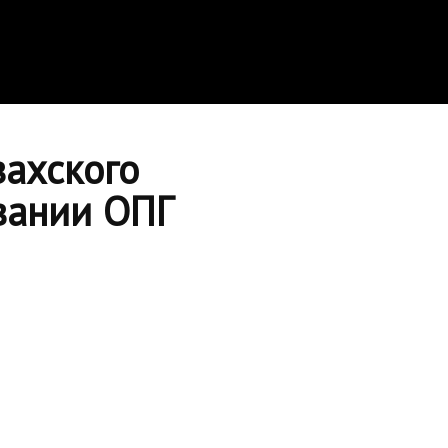
захского
вании ОПГ