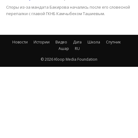
Споры из-за мандата Бакирова начались после его словесной
перепалки с главой ГКНБ Камчыбеком Ташиевым.
Новости
Истории
Видео
Дата
Школа
Спутник
Ашар
RU
© 2026 Kloop Media Foundation