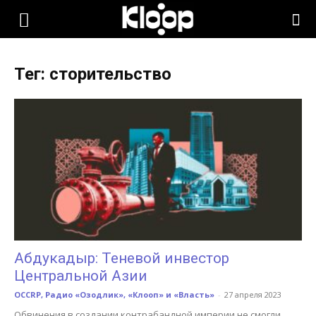
KLOOP.KG
Тег: сторительство
—
Новости
Кыргызстана
Абдукадыр: Теневой инвестор
Центральной Азии
OCCRP, Радио «Озодлик», «Клооп» и «Власть»
-
27 апреля 2023
Обвинения в создании контрабандной империи не смогли