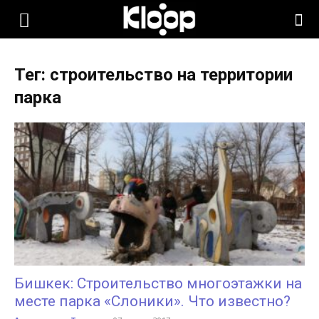
KLOOP.KG
Тег: строительство на территории
—
парка
Новости
Кыргызстана
Бишкек: Строительство многоэтажки на
месте парка «Слоники». Что известно?