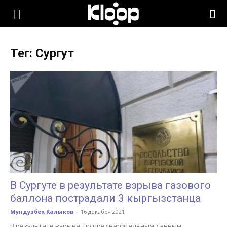
KLOOP.KG
Тег: Сургут
—
Новости
Кыргызстана
В Сургуте в результате взрыва газового
баллона пострадали 3 кыргызстанца
Мундузбек Калыков
-
16 декабря 2021
В результате взрыва, по предварительным данным,