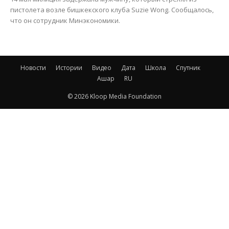
пистолета возле бишкекского клуба Suzie Wong. Сообщалось,
что он сотрудник Минэкономики.
Новости
Истории
Видео
Дата
Школа
Спутник
Ашар
RU
© 2026 Kloop Media Foundation