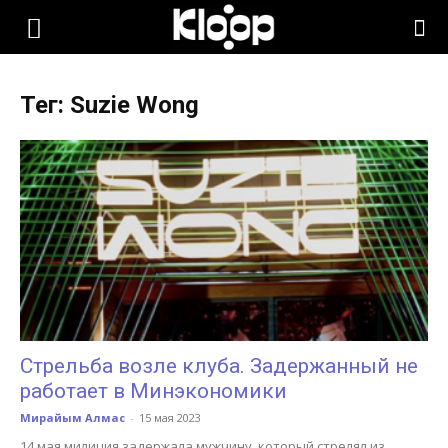
KLOOP.KG
Тег: Suzie Wong
—
Новости
Кыргызстана
Стрельба возле клуба. Задержанный не
работает в Минэкономики
Мирайым Алмас
-
15 мая 2023
14 мая милиция задержала мужчину, который стрелял из