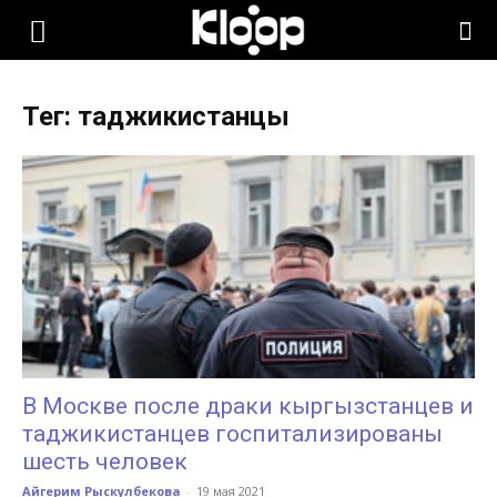
KLOOP.KG
Тег: таджикистанцы
—
Новости
Кыргызстана
В Москве после драки кыргызстанцев и
таджикистанцев госпитализированы
шесть человек
Айгерим Рыскулбекова
-
19 мая 2021