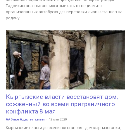
Таджикистана, пытавшихся выехать в специально
организованных автобусах для перевозки кыргызстанцев на
родину.
Кыргызские власти восстановят дом,
сожженный во время приграничного
конфликта 8 мая
Айбике Адилет кызы
-
12 мая 2020
Кыргызские власти до осени восстановят дом кыргызстанки,