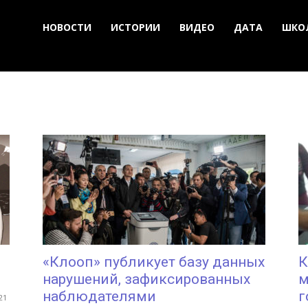
НОВОСТИ
ИСТОРИИ
ВИДЕО
ДАТА
ШКО
«Клооп» публикует базу данных
К
нарушений, зафиксированных
м
наблюдателями
г
21