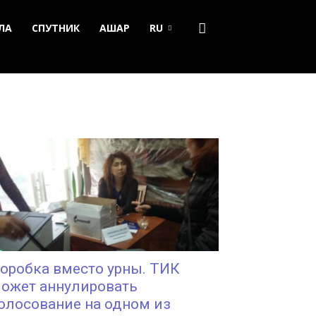
ЛА
СПУТНИК
АШАР
RU
оробка вместо урны. ТИК
ожет аннулировать
олосование на одном из