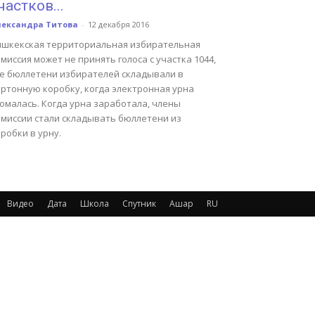
частков...
лександра Титова
-
12 декабря 2016
ишкекская территориальная избирательная
миссия может не принять голоса с участка 1044,
де бюллетени избирателей складывали в
артонную коробку, когда электронная урна
омалась. Когда урна заработала, члены
омиссии стали складывать бюллетени из
робки в урну.
Видео
Дата
Школа
Спутник
Ашар
RU