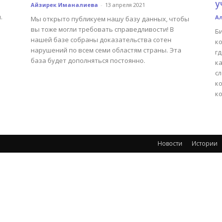
у
Айзирек Иманалиева
-
13 апреля 2021
.
А
Мы открыто публикуем нашу базу данных, чтобы
вы тоже могли требовать справедливости! В
Б
нашей базе собраны доказательства сотен
ко
нарушений по всем семи областям страны. Эта
г
база будет дополняться постоянно.
к
сл
к
ко
Новости
Истории