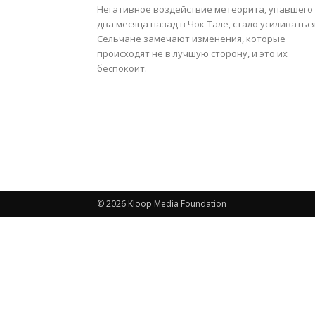
Негативное воздействие метеорита, упавшего
два месяца назад в Чок-Тале, стало усиливаться
Сельчане замечают изменения, которые
происходят не в лучшую сторону, и это их
беспокоит.
© 2026 Kloop Media Foundation