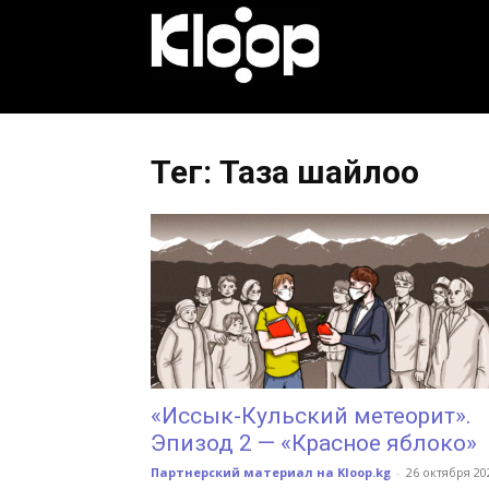
KLOOP.KG
—
Тег: Таза шайлоо
Новости
Кыргызстана
«Иссык-Кульский метеорит».
Эпизод 2 — «Красное яблоко»
Партнерский материал на Kloop.kg
-
26 октября 20