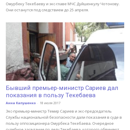
Омурбеку Текебаеву и экс-главе МЧС Дуйшенкулу Чотонову.
Они останутся под следствием до 25 апреля.
Бывший премьер-министр Сариев дал
показания в пользу Текебаева
Анна Капушенко
-
18 июля 2017
Экс-премьер-министр Темир Сариев и экс-председатель
Службы национальной безопасности дали показания в суде в
пользу оппозиционера Омурбека Текебаева. Очередное
судебное заседание по делу Текебаева, которого обвиняют...