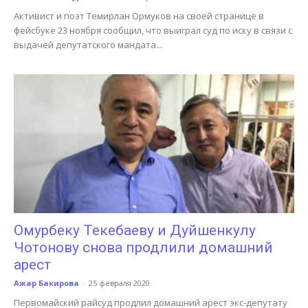
Активист и поэт Темирлан Ормуков на своей странице в
фейсбуке 23 ноября сообщил, что выиграл суд по иску в связи с
выдачей депутатского мандата...
Омурбеку Текебаеву и Дуйшенкулу
Чотонову снова продлили домашний
арест
Ажар Бакирова
-
25 февраля 2020
Первомайский райсуд продлил домашний арест экс-депутату