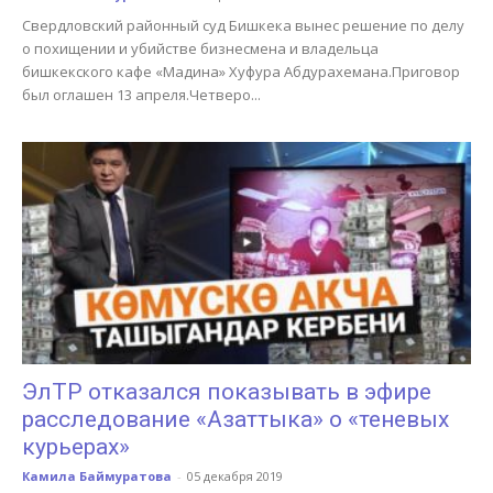
Свердловский районный суд Бишкека вынес решение по делу
о похищении и убийстве бизнесмена и владельца
бишкекского кафе «Мадина» Хуфура Абдурахемана.Приговор
был оглашен 13 апреля.Четверо...
ЭлТР отказался показывать в эфире
расследование «Азаттыка» о «теневых
курьерах»
Камила Баймуратова
-
05 декабря 2019