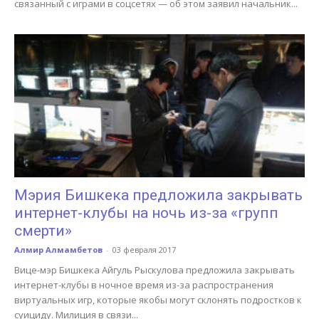
связанный с играми в соцсетях — об этом заявил начальник...
Мэрия Бишкека предложила закрывать
интернет-клубы на ночь из-за «групп
смерти»
Алмир Алмамбетов
-
03 февраля 2017
Вице-мэр Бишкека Айгуль Рыскулова предложила закрывать
интернет-клубы в ночное время из-за распространения
виртуальных игр, которые якобы могут склонять подростков к
суициду. Милиция в связи...