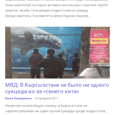
пользователей, которые активно используют хэштеги «групп
смерти», якобы толкающих подростков на суицид.
Представитель Госкомитета связи Нурлан Акунов...
МВД: В Кыргызстане не было ни одного
суицида из-за «синего кита»
Анна Капушенко
-
03 февраля 2017
Несмотря на всеобщую панику, в Кыргызстане не
зарегистрирован ни один случай суицида среди подростков,