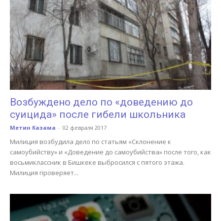
Возбуждено дело по «доведению до
суицида» после гибели школьника
Метин Казама
-
02 февраля 2017
Милиция возбудила дело по статьям «Склонение к
самоубийству» и «Доведение до самоубийства» после того, как
восьмиклассник в Бишкеке выбросился с пятого этажа.
Милиция проверяет...