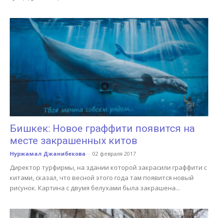
Бишкек: Новое граффити появится на
месте закрашенных китов
Нуржамал Джанибекова
-
02 февраля 2017
Директор турфирмы, на здании которой закрасили граффити с
китами, сказал, что весной этого года там появится новый
рисунок. Картина с двумя белухами была закрашена...