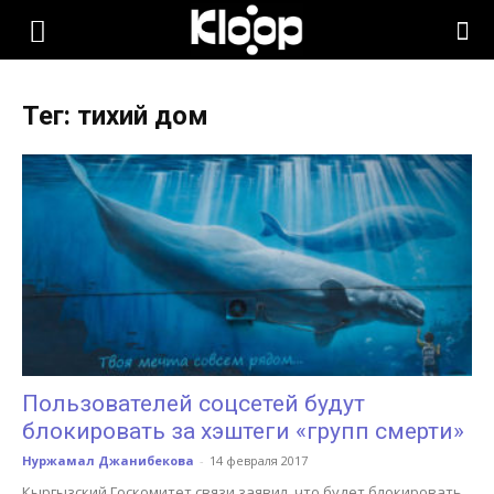
KLOOP.KG
Тег: тихий дом
—
Новости
Кыргызстана
Пользователей соцсетей будут
блокировать за хэштеги «групп смерти»
Нуржамал Джанибекова
-
14 февраля 2017
Кыргызский Госкомитет связи заявил, что будет блокировать