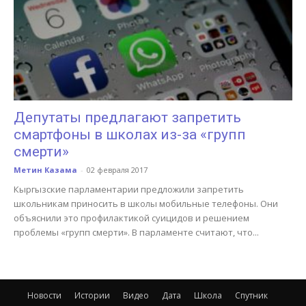
Депутаты предлагают запретить
смартфоны в школах из-за «групп
смерти»
Метин Казама
-
02 февраля 2017
Кыргызские парламентарии предложили запретить
школьникам приносить в школы мобильные телефоны. Они
объяснили это профилактикой суицидов и решением
проблемы «групп смерти». В парламенте считают, что...
Новости
Истории
Видео
Дата
Школа
Спутник