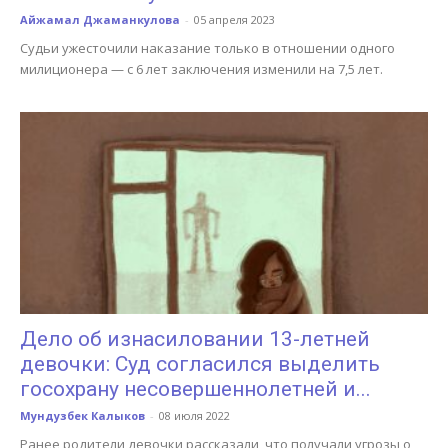
Айжамал Джаманкулова
-
05 апреля 2023
Судьи ужесточили наказание только в отношении одного
милиционера — с 6 лет заключения изменили на 7,5 лет.
Дело об изнасиловании 13-летней
девочки: Суд согласился выделить
госохрану несовершеннолетней и...
Мундузбек Калыков
-
08 июля 2022
Ранее родители девочки рассказали, что получали угрозы о