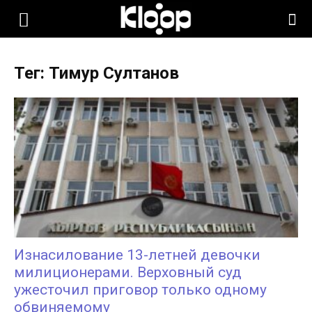
KLOOP.KG
Тег: Тимур Султанов
—
Новости
Кыргызстана
Изнасилование 13-летней девочки
милиционерами. Верховный суд
ужесточил приговор только одному
обвиняемому