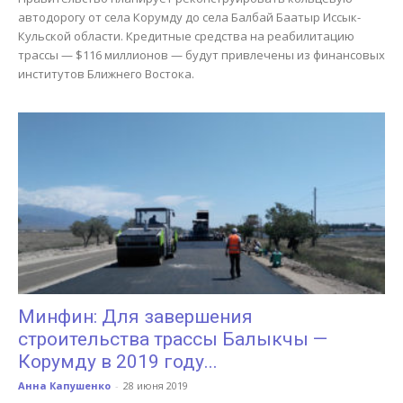
автодорогу от села Корумду до села Балбай Баатыр Иссык-
Кульской области. Кредитные средства на реабилитацию
трассы — $116 миллионов — будут привлечены из финансовых
институтов Ближнего Востока.
Минфин: Для завершения
строительства трассы Балыкчы —
Корумду в 2019 году...
Анна Капушенко
-
28 июня 2019