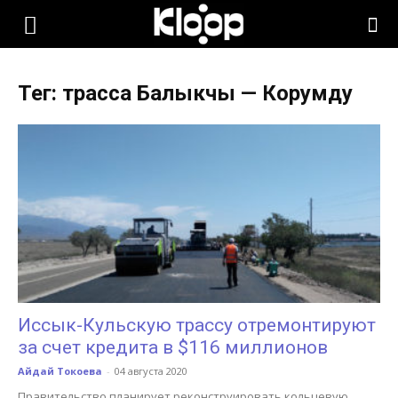
KLOOP.KG
Тег: трасса Балыкчы — Корумду
—
Новости
Кыргызстана
Иссык-Кульскую трассу отремонтируют
за счет кредита в $116 миллионов
Айдай Токоева
-
04 августа 2020
Правительство планирует реконструировать кольцевую