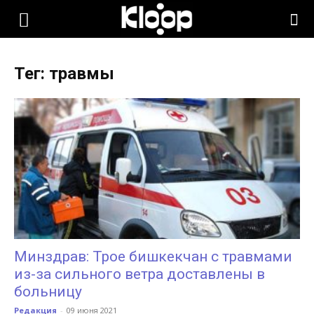
KLOOP.KG
Тег: травмы
—
Новости
Кыргызстана
Минздрав: Трое бишкекчан с травмами
из-за сильного ветра доставлены в
больницу
Редакция
-
09 июня 2021