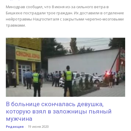
Минздрав сообщил, что 8 июня из-за сильного ветра в
Бишкеке пострадали трое граждан. Их доставили в отделение
нейротравмы Нацгоспиталя с закрытыми черепно-мозговыми
травмами.
В больнице скончалась девушка,
которую взял в заложницы пьяный
мужчина
Редакция
-
19 июня 2020