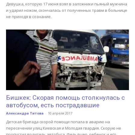
Девушка, которую 17 июня взял в заложники пьяный мужчина
и ударил ножом, скончалась от полученных травм в больнице
не приходя в сознание.
Бишкек: Скорая помощь столкнулась с
автобусом, есть пострадавшие
Александра Титова
-
10 апреля 2017
Детская бригада скорой помощи попала в аварию на
пересечении улиц Киевская и Молодая гвардия. Скорую не
пропустил водитель автобуса. Фельдшер, ребенок и его