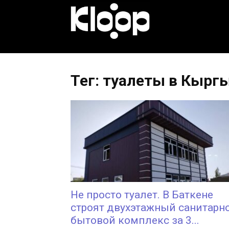
KLOOP.KG
—
Тег: туалеты в Кырг
Новости
Кыргызстана
Не просто туалет. В Баткене
строят двухэтажный санитарно
бытовой комплекс за 3...