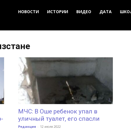
НОВОСТИ
ИСТОРИИ
ВИДЕО
ДАТА
ШКО
ызстане
МЧС: В Оше ребенок упал в
-
уличный туалет, его спасли
Редакция
-
12 июля 2022