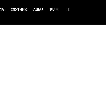
ЛА
СПУТНИК
АШАР
RU