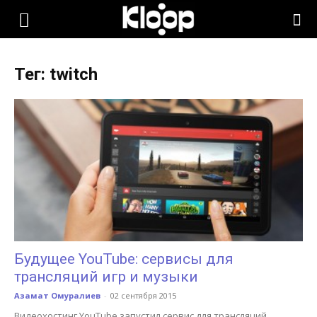
KLOOP.KG
Тег: twitch
—
Новости
Кыргызстана
Будущее YouTube: сервисы для
трансляций игр и музыки
Азамат Омуралиев
-
02 сентября 2015
Видеохостинг YouTube запустил сервис для трансляций