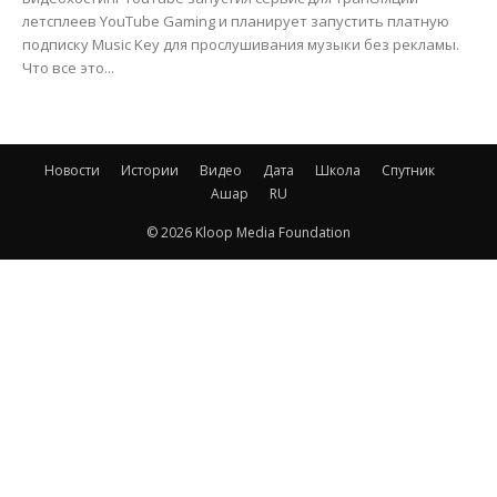
летсплеев YouTube Gaming и планирует запустить платную
подписку Music Key для прослушивания музыки без рекламы.
Что все это...
Новости
Истории
Видео
Дата
Школа
Спутник
Ашар
RU
© 2026 Kloop Media Foundation