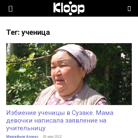
KLOOP.KG
Тег: ученица
—
Новости
Кыргызстана
Избиение ученицы в Сузаке. Мама
девочки написала заявление на
учительницу
Мирайым Алмас
-
30 мая 2022