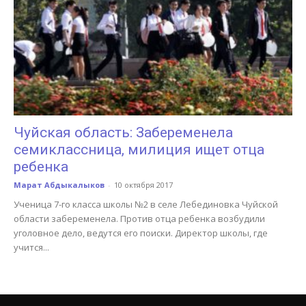
Чуйская область: Забеременела
семиклассница, милиция ищет отца
ребенка
Марат Абдыкалыков
-
10 октября 2017
Ученица 7-го класса школы №2 в селе Лебединовка Чуйской
области забеременела. Против отца ребенка возбудили
уголовное дело, ведутся его поиски. Директор школы, где
учится...