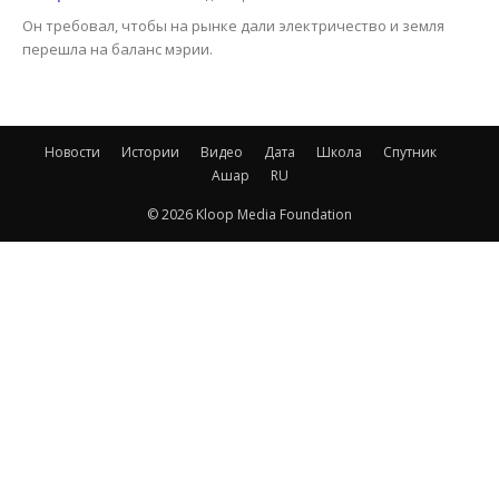
Он требовал, чтобы на рынке дали электричество и земля
перешла на баланс мэрии.
Новости
Истории
Видео
Дата
Школа
Спутник
Ашар
RU
© 2026 Kloop Media Foundation