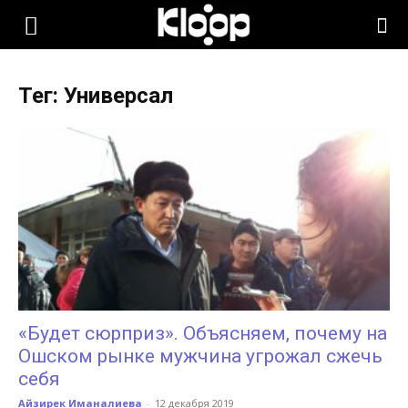
KLOOP.KG
Тег: Универсал
—
Новости
Кыргызстана
«Будет сюрприз». Объясняем, почему на
Ошском рынке мужчина угрожал сжечь
себя
Айзирек Иманалиева
-
12 декабря 2019