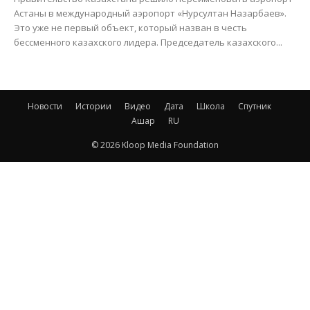
Астаны в международный аэропорт «Нурсултан Назарбаев».
Это уже не первый объект, который назван в честь
бессменного казахского лидера. Председатель казахского...
Новости
Истории
Видео
Дата
Школа
Спутник
Ашар
RU
© 2026 Kloop Media Foundation