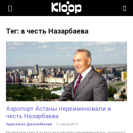
KLOOP.KG
Тег: в честь Назарбаева
—
Новости
Кыргызстана
Аэропорт Астаны переименовали в
честь Назарбаева
Нуржамал Джанибекова
-
21 июня 2017
Правительство Казахстана решило переименовать аэропорт