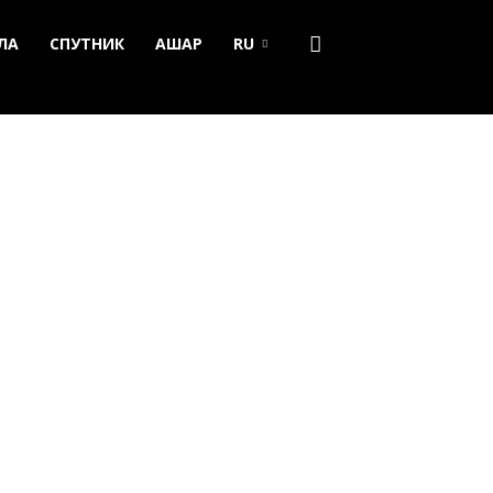
ЛА
СПУТНИК
АШАР
RU