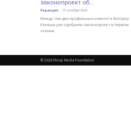
законопроект об...
Редакция
-
13 октября 2023
Между тем два профильных комитета Жогорку
Кенеша уже одобрили законопроект в первом
чтении.
© 2026 Kloop Media Foundation