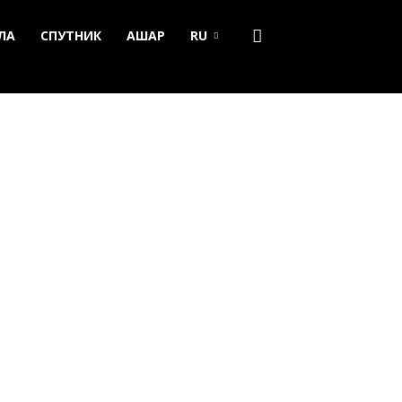
ЛА
СПУТНИК
АШАР
RU