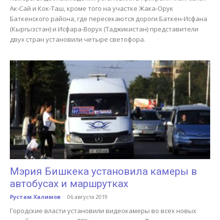
Ак-Сай и Кок-Таш, кроме того на участке Жака-Орук
Баткенского района, где пересекаются дороги Баткен-Исфана
(Кыргызстан) и Исфара-Ворух (Таджикистан) представители
двух стран установили четыре светофора.
Мэрия Бишкека установила камеры в
автобусах и маршрутках
Рустам Халимов
-
06 августа 2019
Городские власти установили видеокамеры во всех новых