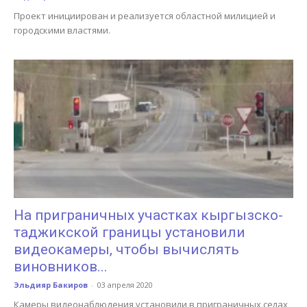
Проект инициирован и реализуется областной милицией и
городскими властями.
На приграничных участках кыргызско-
таджикской границы установили
видеокамеры, чтобы вычислять
виновников...
Эльдияр Бакиров
-
03 апреля 2020
Камеры видеонаблюдения установили в приграничных селах