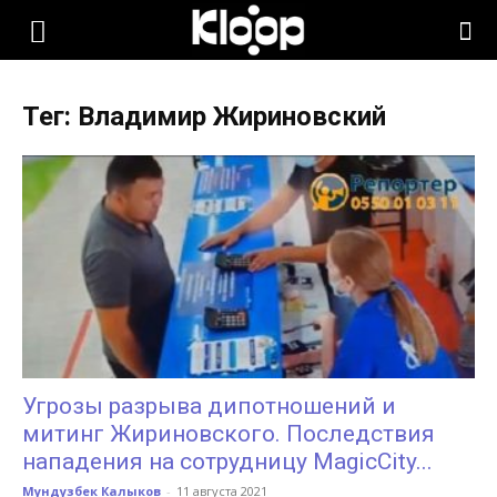
KLOOP.KG
Тег: Владимир Жириновский
—
Новости
Кыргызстана
Угрозы разрыва дипотношений и
митинг Жириновского. Последствия
нападения на сотрудницу MagicCity...
Мундузбек Калыков
-
11 августа 2021