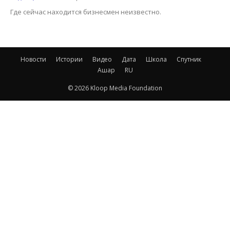
Где сейчас находится бизнесмен неизвестно.
Новости
Истории
Видео
Дата
Школа
Спутник
Ашар
RU
© 2026 Kloop Media Foundation