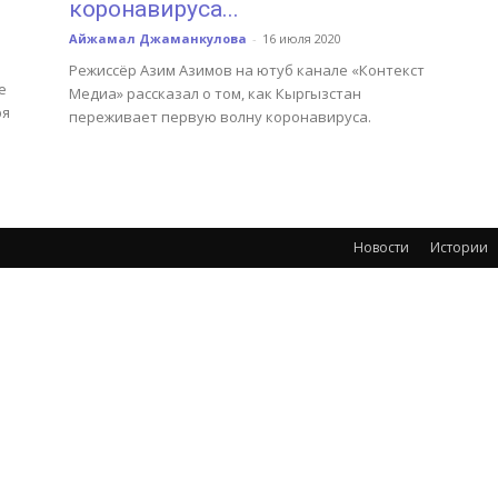
коронавируса...
Айжамал Джаманкулова
-
16 июля 2020
Режиссёр Азим Азимов на ютуб канале «Контекст
е
Медиа» рассказал о том, как Кыргызстан
ря
переживает первую волну коронавируса.
Новости
Истории