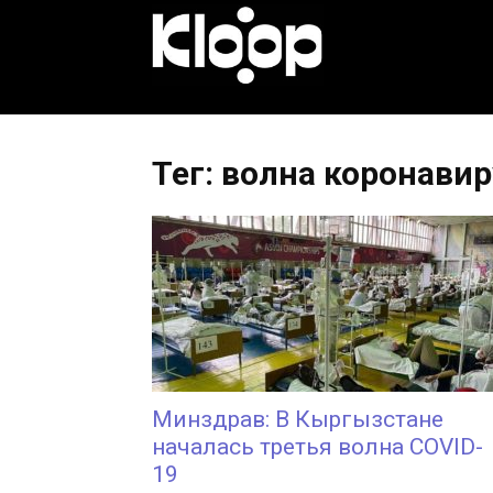
KLOOP.KG
—
Тег: волна коронавир
Новости
Кыргызстана
Минздрав: В Кыргызстане
началась третья волна COVID-
19