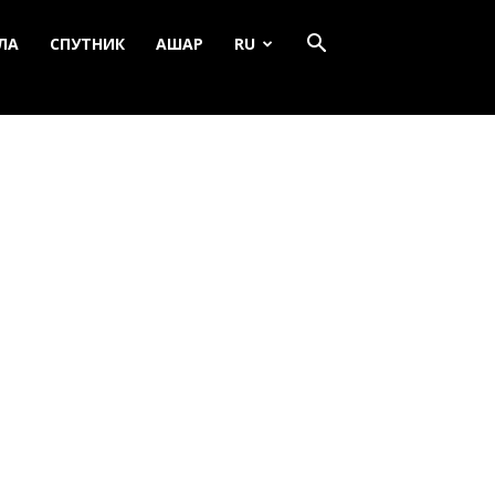
ЛА
СПУТНИК
АШАР
RU