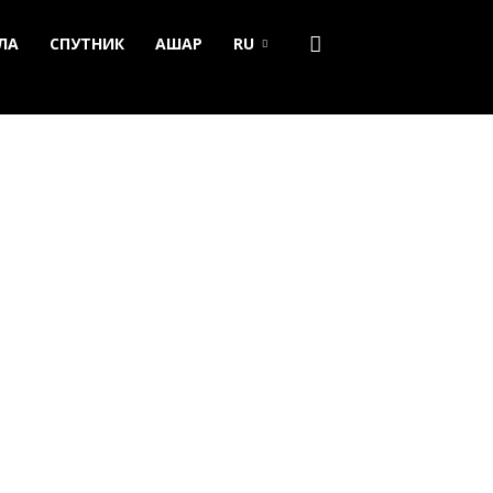
ЛА
СПУТНИК
АШАР
RU