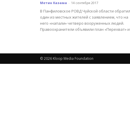
Метин Казама
-
14 сентября 2017
В Панфиловское РОВД Чуйской области обратил
один из местных жителей с заявлением, что на
него «напали» четверо вооруженных людей.
Правоохранители объявили план «Перехват» и.
© 2026 Kloop Media Foundation