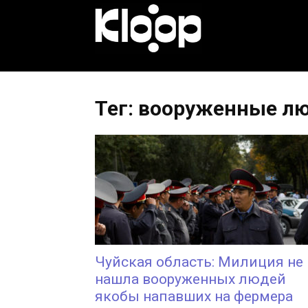
KLOOP.KG
—
Тег: вооруженные л
Новости
Кыргызстана
Чуйская область: Милиция не
нашла вооруженных людей
якобы напавших на фермера