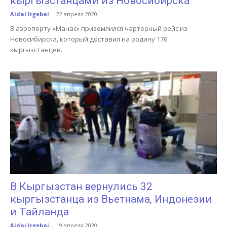
кыргызстанцами из Новосибирска
Aidai Irgebai
-
22 апреля 2020
В аэропорту «Манас» приземлился чартерный рейс из
Новосибирска, который доставил на родину 176
кыргызстанцев.
В Кыргызстан вернулись 32
кыргызстанца из Вьетнама, Индонезии
и Тайланда
Aidai Irgebai
-
19 апреля 2020