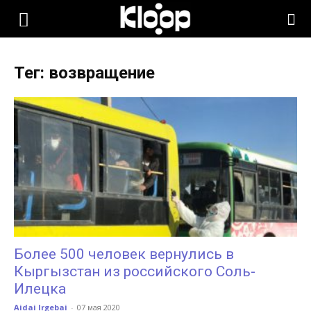
KLOOP.KG
Тег: возвращение
—
Новости
Кыргызстана
Более 500 человек вернулись в
Кыргызстан из российского Соль-
Илецка
Aidai Irgebai
-
07 мая 2020