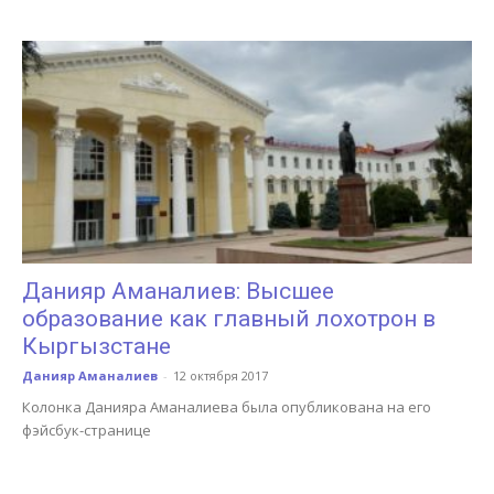
Данияр Аманалиев: Высшее
образование как главный лохотрон в
Кыргызстане
Данияр Аманалиев
-
12 октября 2017
Колонка Данияра Аманалиева была опубликована на его
фэйсбук-странице