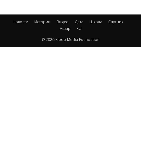
Новости
Истории
Видео
Дата
Школа
Спутник
Ашар
RU
© 2026 Kloop Media Foundation