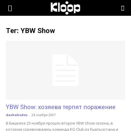
KLOOP.KG
Тег: YBW Show
—
Новости
Кыргызстана
YBW Show: хозяева терпят поражение
dashahodos
-
24 ноября 2007
В Бишкеке 23 ноября прошло второе YBW Show сезона, в
котором соревновались команда KG Club из Кыргызстана и