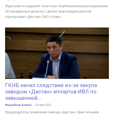
Журналисты издания «Азаттык» опубликовали расследование
об украденных деньгах с дочки транснациональной
корпорации «Дастан» ОАО «Улан».
ГКНБ начал следствие из-за закупа
заводом «Дастан» аппартов ИВЛ по
завышенной...
Мирайым Алмас
-
26 мая 2022
Председатель правления завода «Дастан» Эрик Апышев