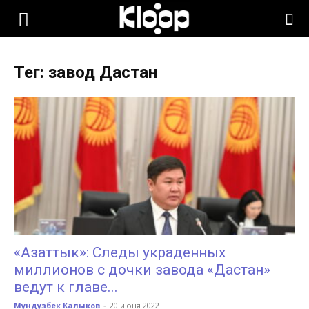
KLOOP.KG
Тег: завод Дастан
—
Новости
Кыргызстана
«Азаттык»: Следы украденных
миллионов с дочки завода «Дастан»
ведут к главе...
Мундузбек Калыков
-
20 июня 2022