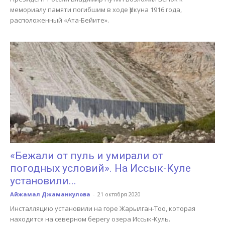
мемориалу памяти погибшим в ходе Үркүна 1916 года,
расположенный «Ата-Бейите».
«Бежали от пуль и умирали от
погодных условий». На Иссык-Куле
установили...
Айжамал Джаманкулова
-
21 октября 2020
Инсталляцию установили на горе Жарылган-Тоо, которая
находится на северном берегу озера Иссык-Куль.