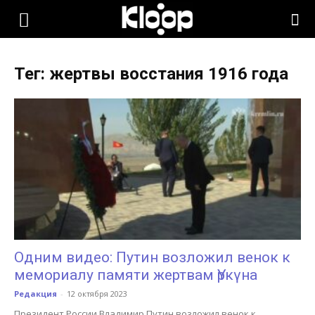
KLOOP.KG
Тег: жертвы восстания 1916 года
—
Новости
Кыргызстана
Одним видео: Путин возложил венок к
мемориалу памяти жертвам Үркүна
Редакция
-
12 октября 2023
Президент России Владимир Путин возложил венок к