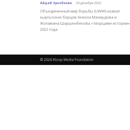
Айдай Эркебаева
-
24 декабря 2022
Объединенный мир борьбы (UWW) назвал
кыргызских борцов Акжола Махмудова и
Жоламана Шаршенбекова «творцами истории»
2022 года.
© 2026 Kloop Media Foundation