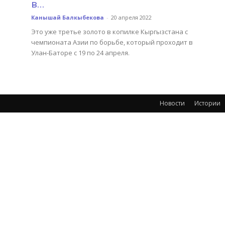
в...
Канышай Балкыбекова
-
20 апреля 2022
Это уже третье золото в копилке Кыргызстана с
чемпионата Азии по борьбе, который проходит в
Улан-Баторе с 19 по 24 апреля.
Новости
Истории