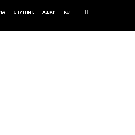
ЛА
СПУТНИК
АШАР
RU