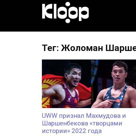
KLOOP.KG
—
Тег: Жоломан Шарш
Новости
Кыргызстана
UWW признал Махмудова и
Шаршенбекова «творцами
истории» 2022 года