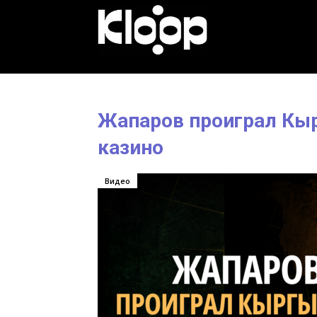
KLOOP.KG
—
Жапаров проиграл Кыр
Новости
казино
Видео
Кыргызстана