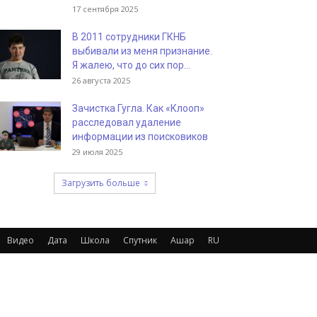
17 сентября 2025
В 2011 сотрудники ГКНБ
выбивали из меня признание.
Я жалею, что до сих пор...
26 августа 2025
Зачистка Гугла. Как «Клооп»
расследовал удаление
информации из поисковиков
29 июля 2025
Загрузить больше
Видео
Дата
Школа
Спутник
Ашар
RU