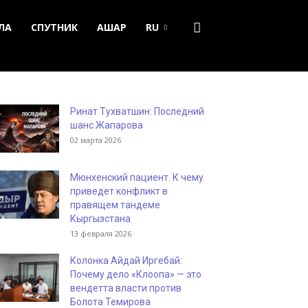
ЛА
СПУТНИК
АШАР
RU
Ринат Тухватшин: Последний
шанс Жапарова
02 марта 2026
Мюнхенский пациент. К чему
приведет конфликт в
правящем тандеме
Кыргызстана
13 февраля 2026
Колонка Айдай Иргебай:
Почему дело «Клоопа» — это
вендетта власти против
Болота Темирова