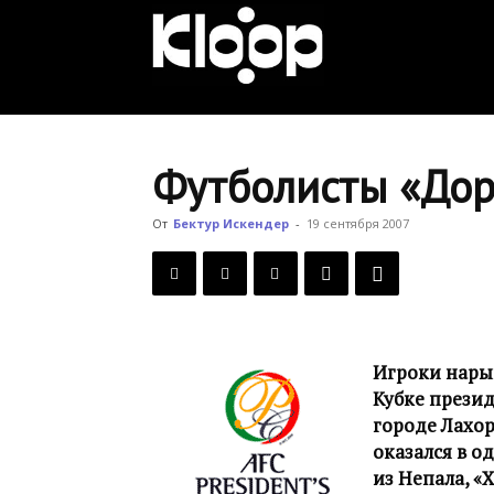
KLOOP.KG
—
Футболисты «Дор
Новости
От
Бектур Искендер
-
19 сентября 2007
Кыргызстана
Игроки нарын
Кубке прези
городе Лахор
оказался в о
из Непала, «