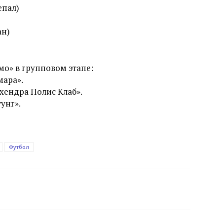
епал)
ан)
о» в групповом этапе:
ара».
ендра Полис Клаб».
унг».
Футбол