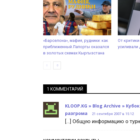
«Барселона», мафия, рудники: как
От критики
приближенный Лапорты оказался
усиливали 
в золотых схемах Кыргызстана
1 КОММЕНТАРИЙ
KLOOP.KG » Blog Archive » Куб
разгрома
21 сентября 2007 в 15:12
[…] Общую информацию о турни