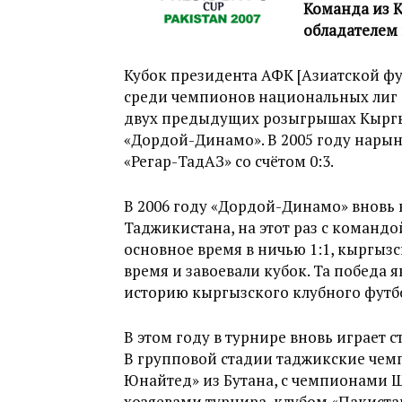
Команда из 
обладателем 
Кубок президента АФК [Азиатской ф
среди чемпионов национальных лиг 
двух предыдущих розыгрышах Кыргы
«Дордой-Динамо». В 2005 году нары
«Регар-ТадАЗ» со счётом 0:3.
В 2006 году «Дордой-Динамо» вновь 
Таджикистана, на этот раз с командо
основное время в ничью 1:1, кыргыз
время и завоевали кубок. Та победа
историю кыргызского клубного футб
В этом году в турнире вновь играет 
В групповой стадии таджикские чем
Юнайтед» из Бутана, с чемпионами Ш
хозяевами турнира, клубом «Пакиста