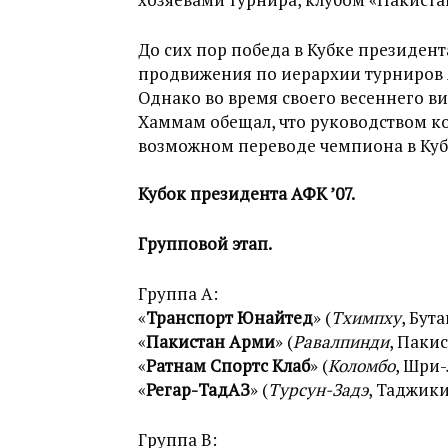
До сих пор победа в Кубке президен
продвижения по иерархии турниров
Однако во время своего весеннего 
Хаммам обещал, что руководством к
возможном переводе чемпиона в Кубо
Кубок президента АФК ’07.
Групповой этап.
Группа А:
«
Транспорт Юнайтед
» (
Тхимпху
, Бута
«
Пакистан Арми
» (
Равалпинди
, Паки
«
Ратнам Спортс Клаб
» (
Коломбо
, Шри
«
Регар-ТадАЗ
» (
Турсун-Задэ
, Таджики
Группа B: