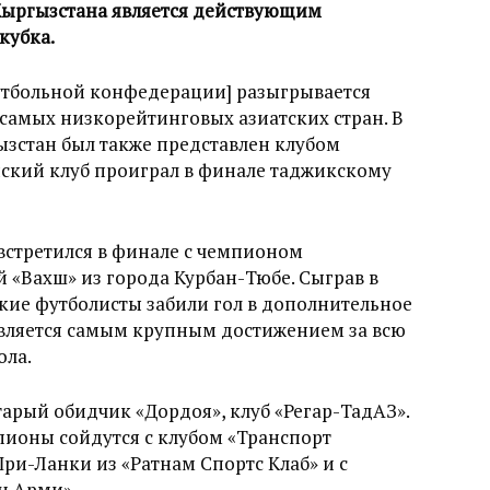
Кыргызстана является действующим
кубка.
утбольной конфедерации] разыгрывается
самых низкорейтинговых азиатских стран. В
зстан был также представлен клубом
нский клуб проиграл в финале таджикскому
встретился в финале с чемпионом
й «Вахш» из города Курбан-Тюбе. Сыграв в
ские футболисты забили гол в дополнительное
 является самым крупным достижением за всю
ола.
старый обидчик «Дордоя», клуб «Регар-ТадАЗ».
пионы сойдутся с клубом «Транспорт
ри-Ланки из «Ратнам Спортс Клаб» и с
н Арми».