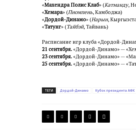
«
Махендра Полис Клаб
» (
Катманду
, Н
«
Хемара
» (
Пномпень
, Камбоджа)
«
Дордой-Динамо
» (
Нарын
, Кыргызст
«
Татунг
» (
Тайбэй
, Тайвань)
Расписание игр клуба «Дордой-Динам
21 сентября.
«Дордой-Динамо» — «Хем
23 сентября.
«Дордой-Динамо» — «Мах
25 сентября.
«Дордой-Динамо» — «Тат
ТЕГИ
Дордой-Динамо
Кубок президента АФК