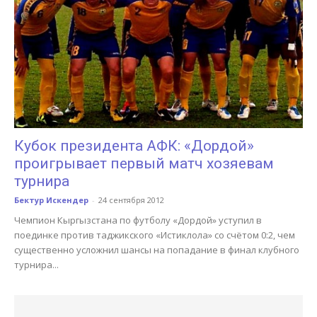
Кубок президента АФК: «Дордой»
проигрывает первый матч хозяевам
турнира
Бектур Искендер
-
24 сентября 2012
Чемпион Кыргызстана по футболу «Дордой» уступил в
поединке против таджикского «Истиклола» со счётом 0:2, чем
существенно усложнил шансы на попадание в финал клубного
турнира...