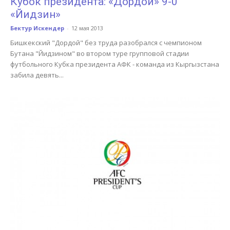
Кубок президента: «Дордой» 9-0
«Йидзин»
Бектур Искендер
-
12 мая 2013
Бишкекский "Дордой" без труда разобрался с чемпионом
Бутана "Йидзином" во втором туре групповой стадии
футбольного Кубка президента АФК - команда из Кыргызстана
забила девять...