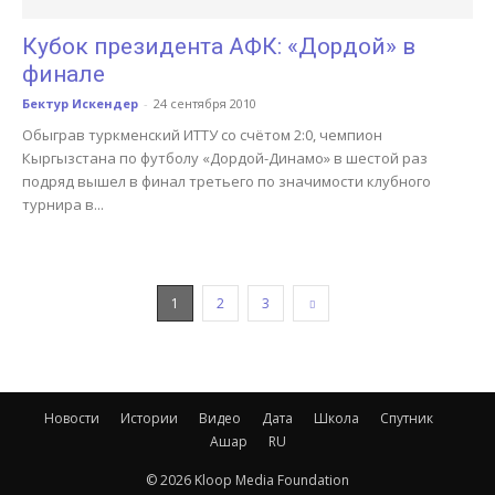
Кубок президента АФК: «Дордой» в
финале
Бектур Искендер
-
24 сентября 2010
Обыграв туркменский ИТТУ со счётом 2:0, чемпион
Кыргызстана по футболу «Дордой-Динамо» в шестой раз
подряд вышел в финал третьего по значимости клубного
турнира в...
1
2
3
Новости
Истории
Видео
Дата
Школа
Спутник
Ашар
RU
© 2026 Kloop Media Foundation