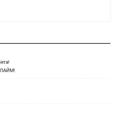
ята!
АЛАЙМ!