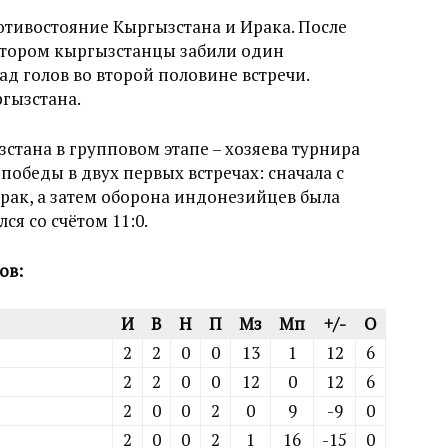
ротивостояние Кыргызстана и Ирака. После
котором кыргызстанцы забили один
ад голов во второй половине встречи.
ргызстана.
тана в групповом этапе – хозяева турнира
обеды в двух первых встречах: сначала с
ак, а затем оборона индонезийцев была
ся со счётом 11:0.
ов:
И
В
Н
П
Мз
Мп
+/-
О
2
2
0
0
13
1
12
6
2
2
0
0
12
0
12
6
2
0
0
2
0
9
-9
0
2
0
0
2
1
16
-15
0