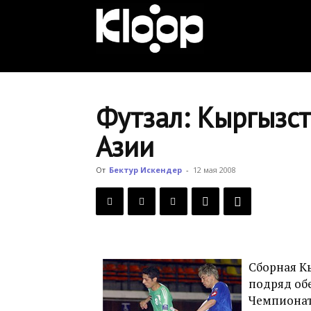
KLOOP.KG
—
Футзал: Кыргызс
Азии
Новости
От
Бектур Искендер
-
12 мая 2008
Кыргызстана
Сборная К
подряд обе
Чемпионат