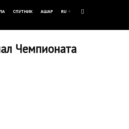
ЛА
СПУТНИК
АШАР
RU
нал Чемпионата