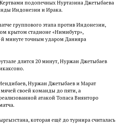
 Жертвами подопечных Нуртазина Джетыбаева
анды Индонезии и Ирака.
матче группового этапа против Индонезии,
ком крытом стадионе «Нимибутр»,
6-й минуте точным ударом Данияра
футзале длится 20 минут, Нуржан Джетыбаев
икаксоно.
 Мендибаев, Нуржан Джетыбаев и Марат
 мячей своей команды до пяти, а
реализованной атакой Топаса Виянторо
матча.
Кыргызстана, которая ещё до турнира считалась