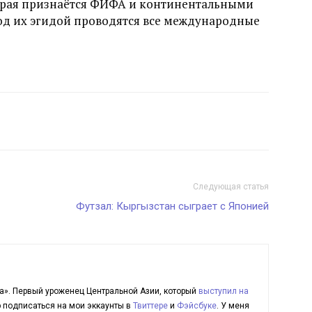
орая признаётся ФИФА и континентальными
од их эгидой проводятся все международные
Следующая статья
Футзал: Кыргызстан сыграет с Японией
а». Первый уроженец Центральной Азии, который
выступил на
ю подписаться на мои эккаунты в
Твиттере
и
Фэйсбуке
. У меня