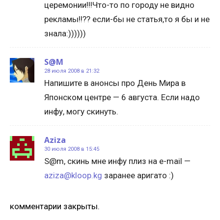
церемонии!!!Что-то по городу не видно
рекламы!!?? если-бы не статья,то я бы и не
знала:))))))
S@M
28 июля 2008 в 21:32
Напишите в анонсы про День Мира в
Японском центре — 6 августа. Если надо
инфу, могу скинуть.
Aziza
30 июля 2008 в 15:45
S@m, скинь мне инфу плиз на e-mail —
aziza@kloop.kg
заранее аригато :)
комментарии закрыты.