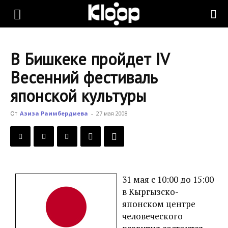
KLOOP.KG
В Бишкеке пройдет IV
—
Весенний фестиваль
японской культуры
Новости
От
Азиза Раимбердиева
-
27 мая 2008
Кыргызстана
31 мая с 10:00 до 15:00
в Кыргызско-
японском центре
человеческого