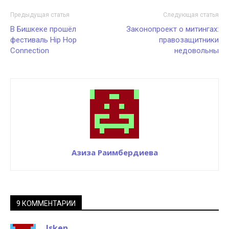
Предыдущая статья
Следующая статья
В Бишкеке прошёл
Законопроект о митингах:
фестиваль Hip Hop
правозащитники
Connection
недовольны
Азиза Раимбердиева
9 КОММЕНТАРИИ
Isken