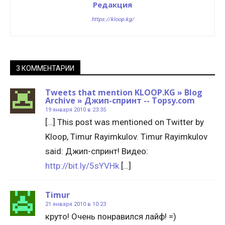
Редакция
https://kloop.kg/
3 КОММЕНТАРИИ
Tweets that mention KLOOP.KG » Blog
Archive » Джип-спринт -- Topsy.com
19 января 2010 в 23:35
[…] This post was mentioned on Twitter by
Kloop, Timur Rayimkulov. Timur Rayimkulov
said: Джип-спринт! Видео:
http://bit.ly/5sYVHk
[…]
Timur
21 января 2010 в 10:23
круто! Очень понравился лайф! =)